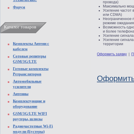
провода)
Максимально мощ
Форум
Усиление частот 
или CDMA)
Неограниченное 
режиме ожидания
Каталог товаров
Возможность одно
и более телефона
Усиление сигнала
Усиление сигнала
Комплекты Антенн с
территории
кабелем
Оформить заявку
|
П
Сотовые репитеры
GSM/3G/LTE
Готовые комплекты
Ретрансляторов
Оформить
Автомобильные
усилители
Антенны
Комплектующие и
оборудование
GSM/3G/LTE WIFI
роутеры, шлюзы
Радиочастотные Wi-Fi
модули (Бустеры)