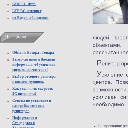
GSM/3G Яхта
LTE/3G интернет
по Видеонаблюдению
Информация
людей прост
объектами,
рассчитанное
Обмен и Возврат Товара
Замер сигнала и Вводная
Р
епитер п
информация об усилении
сигнала и репитерах!
У
силение 
Выбор сотового репитера
центра. Поз
и комплектующих.
Как увеличить скорость
возможности
3G интернета?
усиливая си
Советы по установке и
необходимо
настройке сотовых
репитеров
Информация о
Стандартах и
Беспроводное реш
Технологиях.