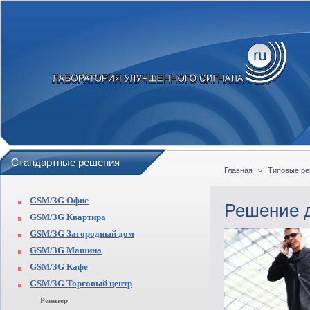
Стандартные решения
Главная
>
Типовые р
GSM/3G Офис
Решение д
GSM/3G Квартира
GSM/3G Загородный дом
GSM/3G Машина
GSM/3G Кафе
GSM/3G Торговый центр
Репитер