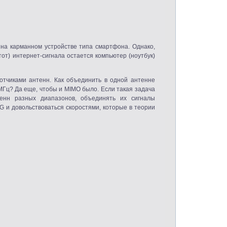
на карманном устройстве типа смартфона. Однако,
тот) интернет-сигнала остается компьютер
(
ноутбук)
отчиками антенн. Как объединить в одной антенне
МГц? Да еще, чтобы и MIMO было. Если такая задача
енн разных диапазонов, объединять их сигналы
G и довольствоваться скоростями, которые в теории