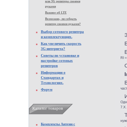
или 3G репитера своими
руками
Важное об LTE
Возможно, ли собрать
репитер своими руками?
Выбор сотового репитера
и комплектующих.
Как увеличить скорость
3G интернета?
Советы по установке и
RI 
настройке сотовых
репитеров
Информация о
I
Стандартах и
Технологиях.
час
Форум
Одн
7.Х.
Каталог товаров
нуж
Комплекты Антенн с