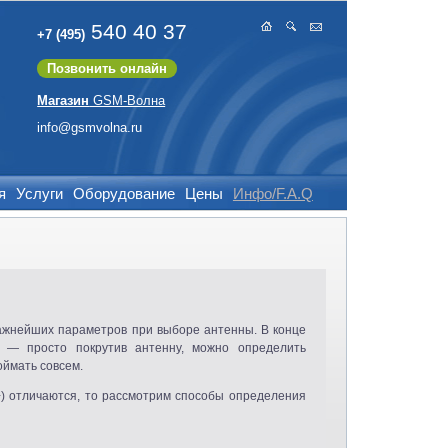
540 40 37
+7 (495)
Позвонить онлайн
Магазин
GSM-Волна
info@gsmvolna.ru
я
Услуги
Оборудование
Цены
Инфо/F.A.Q
важнейших параметров при выборе антенны. В конце
х — просто покрутив антенну, можно определить
оймать совсем.
+) отличаются, то рассмотрим способы определения