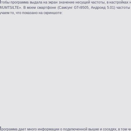
Ч
тобы программа выдала на экран значение несущей частоты, в настройках н
/UMTS/LTE». В моем смартфоне
(
Самсунг GT-i9505, Андроид 5.01) часто
учаем то, что показано на скриншоте:
П
рограмма дает много информации о подключенной вышке и соседях, в том чис