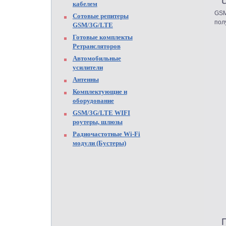
кабелем
GSM
Сотовые репитеры
пол
GSM/3G/LTE
Готовые комплекты
Ретрансляторов
Автомобильные
усилители
Антенны
Комплектующие и
оборудование
GSM/3G/LTE WIFI
роутеры, шлюзы
Радиочастотные Wi-Fi
модули (Бустеры)