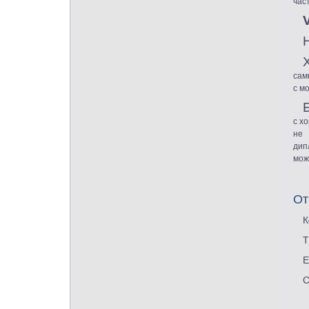
час
V
сам
с м
с х
не 
дип
мож
От