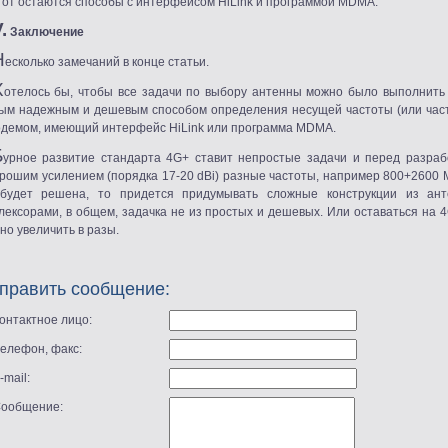
тот остаются способы с интерфейсом HiLink и программой MDMA.
.
Заключение
Н
есколько замечаний в конце статьи.
Х
отелось бы, чтобы все задачи по выбору антенны можно было выполнить 
ым надежным и дешевым способом определения несущей частоты
(
или час
одемом, имеющий интерфейс HiLink или программа MDMA.
Б
урное развитие стандарта 4G+ ставит непростые задачи и перед разраб
орошим усилением
(
порядка 17-20 dBi) разные частоты, например 800+2600 
будет решена, то придется придумывать сложные конструкции из ант
лексорами, в общем, задачка не из простых и дешевых. Или оставаться на 4
но увеличить в разы.
править сообщение:
Контактное лицо:
Телефон, факс:
E-mail:
Сообщение: