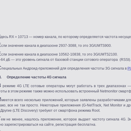
З
десь RX = 10713 — номер канала, по которому определяется частота несуще
Е
сли значение канала в диапазоне 2937-3088, то это 3G/UMTS900.
Е
сли значение канала в диапазоне 10562-10838, то это 3G/UMTS2100.
=-64 дБ — это уровень сигнала от базовой станции сотового оператора
(RSSI
).
С
пециальных Андроид-приложений для определения частоты 3G сигнала в
Pl
II. Определение частоты 4G сигнала
В
режиме 4G LTE сотовые операторы могут работать в трех диапазонах —
тоты в этом режиме также можно использовать встроенный Netmonitor смартф
И
меется всего несколько приложений, которые заявлены разработчиками дл
ако, все не так просто. Некоторые приложения
(G
-NetTrack, Net Monitor и
 Другие
(LTE
Discovery) требуют от смартфона режима Root.
Т
ем не менее, нашлось приложение, которое выдает частоту сигнала 4G. З
но зарегистрироваться на сайте, регистрация бесплатна.