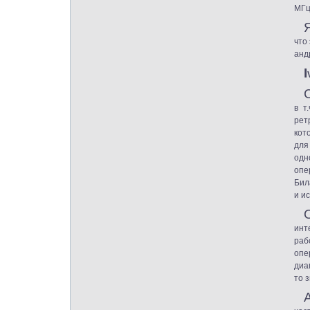
МГц
что
анд
I
в т
рет
кот
для
одн
опе
Бил
и и
инт
раб
опе
диа
то 