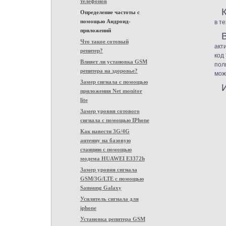
телефонов
Определение частоты с
помощью Андроид-
в т
приложений
Что такое сотовый
акт
репитер?
код
Влияет ли установка GSM
пол
репитера на здоровье?
мож
Замер сигнала с помощью
приложения Net monitor
lite
Замер уровня сотового
сигнала с помощью IPhone
Как навести 3G/4G
антенну на базовую
станцию с помощью
модема HUAWEI E3372h
Замер уровня сигнала
GSM/3G/LTE с помощью
Samsung Galaxy
Усилитель сигнала для
iphone
Установка репитера GSM