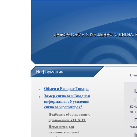
Информация
Гла
Обмен и Возврат Товара
I
Замер сигнала и Вводная
информация об усилении
кон
сигнала и репитерах!
это
Подберите оборудование с
приложением VEGATEL
час
Нетмонитор для
различных моделей
I