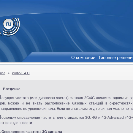
О компании
Типовые решени
вная
>
Инфо/F.A.Q
.
Введение
Н
есущая частота
(
или диапазон частот) сигнала 3G/4G является одним из 
цов, можно и не знать расположение базовых станций в окрестностя
 направление по уровню сигнала. Если не знать частоту, то сигнал можно не п
П
оскольку определение частоты для стандартов 3G, 4G и 4G-Advanced
(4G
тот по отдельности.
I. Определение частоты 3G сигнала