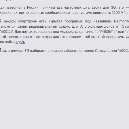
К
ак известно, в России приняты два частотных диапазона для 3G, это
ех регионах, где по военным соображениям недопустимо применять 2100 МГц.
В
каждом смартфоне есть скрытая программа под названием Netmonit
ивируется своим индивидуальным кодом. Для Android-смартфонов от Са
 *#0011#. Для других телефонов под Андроид коды такие: *#*#4636#*#* или *
ный список
«
секретных» кодов для активизации этой скрытой программы д
но найти
здесь
.
И
так, в режиме 3G набираю на номеронабирателе своего Самсунга код *#0011