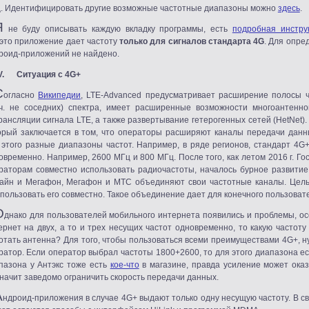
. Идентифицировать другие возможные частотные диапазоны можно
здесь
.
Я
не буду описывать каждую вкладку программы, есть
подробная инстру
 это приложение дает частоту
только для сигналов стандарта 4
G
. Для опре
роид-приложений не найдено.
V. Ситуация с 4G+
С
огласно
Википедии
, LTE-Advanced предусматривает расширение полосы ч
.ч. не соседних) спектра, имеет расширенные возможности многоантен
рансляции сигнала LTE, а также развертывание гетерогенных сетей
(HetNet
)
орый заключается в том, что операторы расширяют каналы передачи данных
 этого разные диапазоны частот. Например, в ряде регионов, стандарт 4G
овременно. Например, 2600 МГц и 800 МГц. После того, как летом 2016 г. 
раторам совместно использовать радиочастоты, началось бурное развитие
айн и Мегафон, Мегафон и МТС объединяют свои частотные каналы. Цел
спользовать его совместно. Такое объединение дает для конечного пользоват
О
днако для пользователей мобильного интернета появились и проблемы, ос
ернет на двух, а то и трех несущих частот одновременно, то какую частоту
отать антенна? Для того, чтобы пользоваться всеми преимуществами 4G+, ну
ратор. Если оператор выбрал частоты 1800+2600, то для этого диапазона е
пазона у Антэкс тоже есть
кое-что
в магазине, правда усиление может оказ
значит заведомо ограничить скорость передачи данных.
А
ндроид-приложения в случае 4G+ выдают только одну несущую частоту. В 