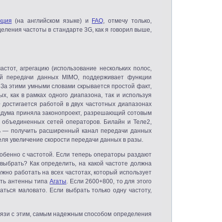
кция
(
на английском языке) и
FAQ
, отмечу только,
деления частоты в стандарте 3G, как я говорил выше,
астот, агрегацию
(
использование нескольких полос,
ной передачи данных MIMO, поддерживает функции
. За этими умными словами скрывается простой факт,
, как в рамках одного диапазона, так и используя
+ достигается работой в двух частотных диапазонах
Госдума приняла законопроект, разрешающий сотовым
 объединенных сетей операторов. Билайн и Теле2,
ь — получить расширенный канал передачи данных
еля увеличение скорости передачи данных в разы.
обенно с частотой. Если теперь операторы раздают
 выбрать? Как определить, на какой частоте должна
жно работать на всех частотах, который использует
сть антенны типа
Агаты
. Если 2600+800, то для этого
аться маловато. Если выбрать только одну частоту,
связи с этим, самым надежным способом определения