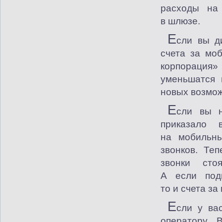
расходы на
в шлюзе.
Е
сли вы д
счета за моб
корпорация»
уменьшатся 
новых возмож
Е
сли вы н
приказало 
на мобильн
звонков. Те
звонки сто
А если под
то и счета з
Е
сли у ва
оператору. 