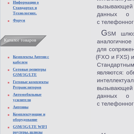
Информация о
вызывающей
Стандартах и
Технологиях.
данных о п
Форум
с телефонног
G
SM шлю
Каталог товаров
аналогичное
для сопряже
(FXO
и FXS) 
Комплекты Антенн с
кабелем
Стандартны
Сотовые репитеры
являются: о
GSM/3G/LTE
интеллект
Готовые комплекты
Ретрансляторов
вызывающей
Автомобильные
данных о п
усилители
с телефонног
Антенны
Комплектующие и
оборудование
GSM/3G/LTE WIFI
роутеры, шлюзы