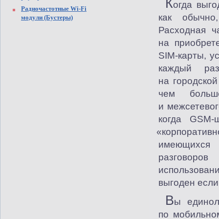
К
огда выго
Радиочастотные Wi-Fi
как обычно
модули (Бустеры)
Расходная ч
на приобрет
SIM-карты, у
каждый ра
на городско
чем больш
и межсетевог
когда GSM-
«
корпоративн
имеющихся
разговоро
использован
выгоден если
В
ы единол
по мобильно