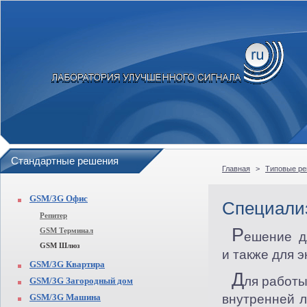
Стандартные решения
Главная
>
Типовые р
GSM/3G Офис
Специали
Репитер
Р
GSM Терминал
ешение д
GSM Шлюз
и также для 
GSM/3G Квартира
Д
ля работ
GSM/3G Загородный дом
GSM/3G Машина
внутренней л