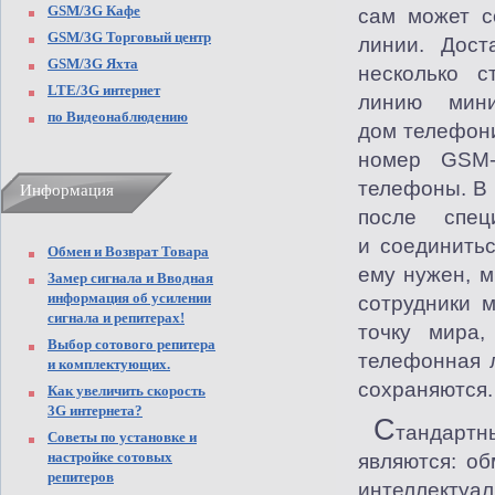
GSM/3G Кафе
сам может с
GSM/3G Торговый центр
линии. Дост
GSM/3G Яхта
несколько 
LTE/3G интернет
линию мин
по Видеонаблюдению
дом телефон
номер
GSM
телефоны. В
Информация
после спец
и соединить
Обмен и Возврат Товара
ему нужен, м
Замер сигнала и Вводная
информация об усилении
сотрудники 
сигнала и репитерах!
точку мира
Выбор сотового репитера
телефонная л
и комплектующих.
сохраняются.
Как увеличить скорость
3G интернета?
С
тандарт
Советы по установке и
настройке сотовых
являются: о
репитеров
интеллект