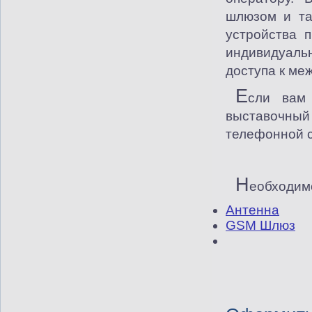
шлюзом и та
устройства 
индивидуальн
доступа к ме
Е
сли вам
выставочный 
телефонной с
Н
еобходим
Антенна
GSM Шлюз