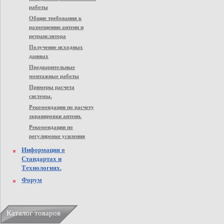
работы
Общие требования к
размещению антенн и
ретранслятора
Получение исходных
данных
Предварительные
монтажные работы
Примеры расчета
системы.
Рекомендации по расчету
экранировки антенн.
Рекомендации по
регулировке усиления
Информация о
Стандартах и
Технологиях.
Форум
Каталог товаров