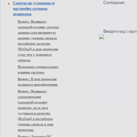
Советы по установке и
Сообщение:
настройке сотовых
репитеров
Вопрос: Возникает
самовозбуждение, система
Введите код с карт
защиты сети индицирует
аварию, уровень сигнала
нестабилен, качество
(RxQual) в зоне покрытия
хуже чем у донорного
сигнала.
Возможное отрицательное
влияние системы
Вопрос: В зоне покрытия
возникает интерференция.
Вопрос: Возникает
самогенерация
(самовозбуждение)
репитера, из-за чего
ухудшается качество
(RxQual) и нестабилен
уровень сигнала в зоне
покрытия.
Вопрос: Донорная БС