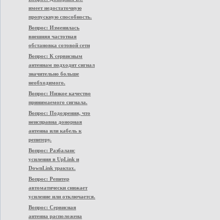
имеет недостаточную
пропускную способность.
Вопрос: Изменилась
внешняя частотная
обстановка сотовой сети
Вопрос: К сервисным
антеннам подходит сигнал
значительно больше
необходимого.
Вопрос: Низкое качество
принимаемого сигнала.
Вопрос: Подозрения, что
неисправна донорная
антенна или кабель к
репитеру.
Вопрос: Разбаланс
усиления в UpLink и
DownLink трактах.
Вопрос: Репитер
автоматически снижает
усиление или отключается.
Вопрос: Сервисная
антенна расположена