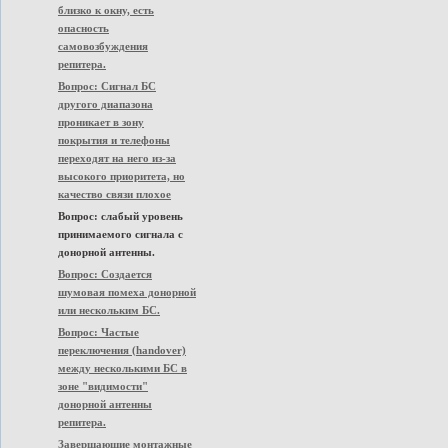
близко к окну, есть
опасность
самовозбуждения
репитера.
Вопрос: Сигнал БС
другого диапазона
проникает в зону
покрытия и телефоны
переходят на него из-за
высокого приоритета, но
качество связи плохое
Вопрос: слабый уровень
принимаемого сигнала с
донорной антенны.
Вопрос: Создается
шумовая помеха донорной
или нескольким БС.
Вопрос: Частые
переключения (handover)
между несколькими БС в
зоне "видимости"
донорной антенны
репитера.
Завершающие монтажные