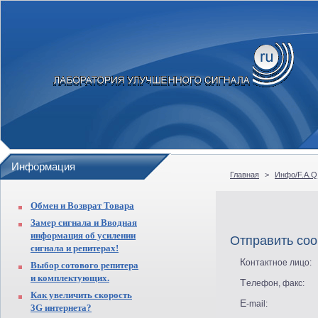
Информация
Главная
>
Инфо/F.A.Q
Обмен и Возврат Товара
Замер сигнала и Вводная
информация об усилении
Отправить со
сигнала и репитерах!
Контактное лицо:
Выбор сотового репитера
и комплектующих.
Телефон, факс:
Как увеличить скорость
E-mail:
3G интернета?