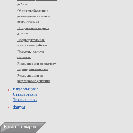
работы
Общие требования к
размещению антенн и
ретранслятора
Получение исходных
данных
Предварительные
монтажные работы
Примеры расчета
системы.
Рекомендации по расчету
экранировки антенн.
Рекомендации по
регулировке усиления
Информация о
Стандартах и
Технологиях.
Форум
Каталог товаров