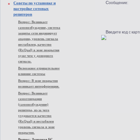
Советы по установке и
Сообщение:
настройке сотовых
репитеров
Вопрос: Возникает
самовозбуждение, система
Введите код с карт
защиты сети индицирует
аварию, уровень сигнала
нестабилен, качество
(RxQual) в зоне покрытия
хуже чем у донорного
сигнала.
Возможное отрицательное
влияние системы
Вопрос: В зоне покрытия
возникает интерференция.
Вопрос: Возникает
самогенерация
(самовозбуждение)
репитера, из-за чего
ухудшается качество
(RxQual) и нестабилен
уровень сигнала в зоне
покрытия.
Вопрос: Донорная БС