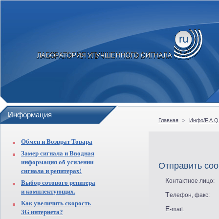
Информация
Главная
>
Инфо/F.A.Q
Обмен и Возврат Товара
Замер сигнала и Вводная
информация об усилении
Отправить со
сигнала и репитерах!
Контактное лицо:
Выбор сотового репитера
и комплектующих.
Телефон, факс:
Как увеличить скорость
E-mail:
3G интернета?