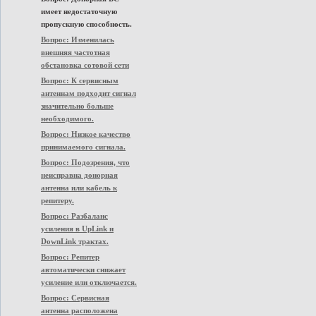
имеет недостаточную
пропускную способность.
Вопрос: Изменилась
внешняя частотная
обстановка сотовой сети
Вопрос: К сервисным
антеннам подходит сигнал
значительно больше
необходимого.
Вопрос: Низкое качество
принимаемого сигнала.
Вопрос: Подозрения, что
неисправна донорная
антенна или кабель к
репитеру.
Вопрос: Разбаланс
усиления в UpLink и
DownLink трактах.
Вопрос: Репитер
автоматически снижает
усиление или отключается.
Вопрос: Сервисная
антенна расположена