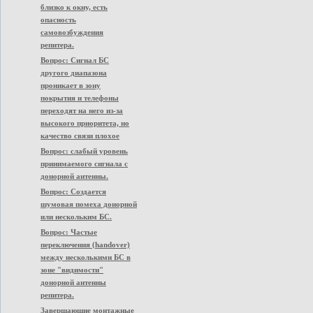
близко к окну, есть
опасность
самовозбуждения
репитера.
Вопрос: Сигнал БС
другого диапазона
проникает в зону
покрытия и телефоны
переходят на него из-за
высокого приоритета, но
качество связи плохое
Вопрос: слабый уровень
принимаемого сигнала с
донорной антенны.
Вопрос: Создается
шумовая помеха донорной
или нескольким БС.
Вопрос: Частые
переключения (handover)
между несколькими БС в
зоне "видимости"
донорной антенны
репитера.
Завершающие монтажные