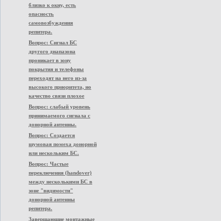
близко к окну, есть
опасность
самовозбуждения
репитера.
Вопрос: Сигнал БС
другого диапазона
проникает в зону
покрытия и телефоны
переходят на него из-за
высокого приоритета, но
качество связи плохое
Вопрос: слабый уровень
принимаемого сигнала с
донорной антенны.
Вопрос: Создается
шумовая помеха донорной
или нескольким БС.
Вопрос: Частые
переключения (handover)
между несколькими БС в
зоне "видимости"
донорной антенны
репитера.
Завершающие монтажные