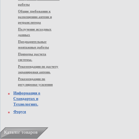
работы
Общие требования к
размещению антенн и
ретранслятора
Получение исходных
данных
Предварительные
монтажные работы
Примеры расчета
системы.
Рекомендации по расчету
экранировки антенн.
Рекомендации по
регулировке усиления
Информация о
Стандартах и
Технологиях.
Форум
Каталог товаров