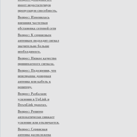
имеет недостаточную
пропускную способность.
Вопрос: Изменилась
внешняя частотная
обстановка сотовой сети
Вопрос: К сервисным
антеннам подходит сигнал
значительно больше
необходимого.
Вопрос: Низкое качество
принимаемого сигнала.
Вопрос: Подозрения, что
неисправна донорная
антенна или кабель к
репитеру.
Вопрос: Разбаланс
усиления в UpLink и
DownLink трактах.
Вопрос: Репитер
автоматически снижает
усиление или отключается.
Вопрос: Сервисная
антенна расположена