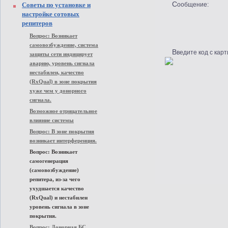
Советы по установке и
Сообщение:
настройке сотовых
репитеров
Вопрос: Возникает
самовозбуждение, система
Введите код с карт
защиты сети индицирует
аварию, уровень сигнала
нестабилен, качество
(RxQual) в зоне покрытия
хуже чем у донорного
сигнала.
Возможное отрицательное
влияние системы
Вопрос: В зоне покрытия
возникает интерференция.
Вопрос: Возникает
самогенерация
(самовозбуждение)
репитера, из-за чего
ухудшается качество
(RxQual) и нестабилен
уровень сигнала в зоне
покрытия.
Вопрос: Донорная БС