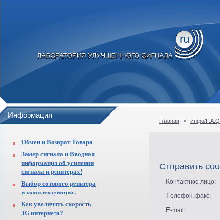
Информация
Главная
>
Инфо/F.A.Q
Обмен и Возврат Товара
Замер сигнала и Вводная
информация об усилении
Отправить со
сигнала и репитерах!
Контактное лицо:
Выбор сотового репитера
и комплектующих.
Телефон, факс:
Как увеличить скорость
E-mail:
3G интернета?